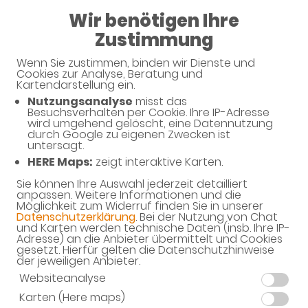
08:00 - 12:30
Wir benötigen Ihre
14:30 - 18:30
Zustimmung
Sonnen-Apotheke
Wenn Sie zustimmen, binden wir Dienste und
Cookies zur Analyse, Beratung und
Kartendarstellung ein.
Nutzungsanalyse
misst das
Besuchsverhalten per Cookie. Ihre IP-Adresse
Unverbindliche Arzneimittel-
wird umgehend gelöscht, eine Datennutzung
durch Google zu eigenen Zwecken ist
Reservierung
untersagt.
HERE Maps:
zeigt interaktive Karten.
Sonnen-Apotheke
Sudetenstr. 53 a, 82515 Wolfratshausen
Sie können Ihre Auswahl jederzeit detailliert
anpassen. Weitere Informationen und die
Möglichkeit zum Widerruf finden Sie in unserer
Eine Bearbeitung und Abholung der unverbindlichen
Datenschutzerklärung
. Bei der Nutzung von Chat
Arzneimittel-Reservierung ist nur während der
und Karten werden technische Daten (insb. Ihre IP-
Öffnungszeiten möglich.
Adresse) an die Anbieter übermittelt und Cookies
gesetzt. Hierfür gelten die Datenschutzhinweise
der jeweiligen Anbieter.
Websiteanalyse
Karten (Here maps)